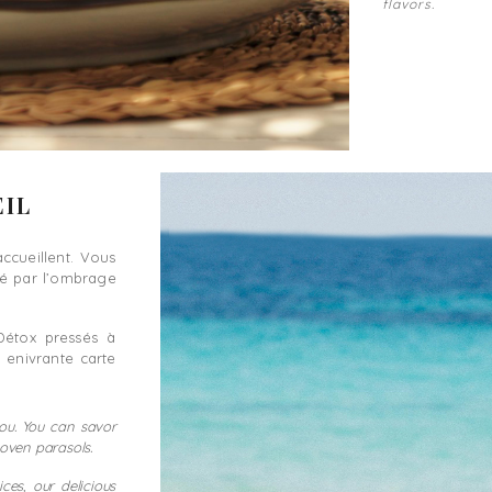
flavors.
EIL
accueillent. Vous
gé par l’ombrage
Détox pressés à
e enivrante carte
you. You can savor
oven parasols.
ces, our delicious