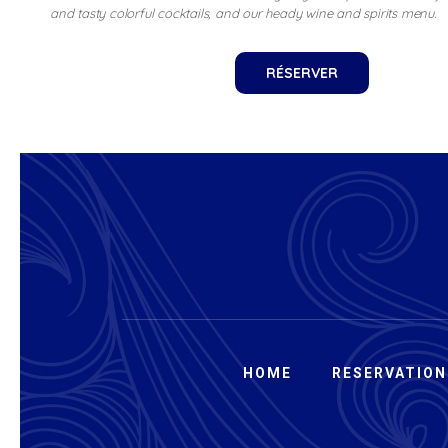
and tasty colorful cocktails, and our heady wine and spirits menu.
RÉSERVER
HOME
RESERVATION