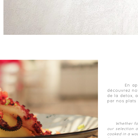
En apéritif
découvrez not
de la detox, 
par nos plats
Whether for an
our selection 
cooked in a woo